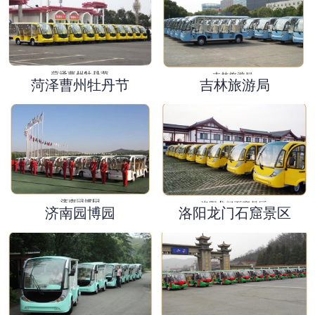
菏泽曹州牡丹节
吉林旅游局
济南园博园
洛阳龙门石窟景区