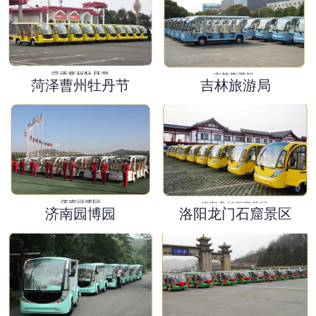
菏泽曹州牡丹节
吉林旅游局
济南园博园
洛阳龙门石窟景区